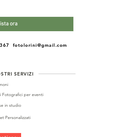
ista ora
77367
fotolorini@gmail.com
OSTRI SERVIZI
moni
i Fotografici per eventi
se in studio
t Personalizzati