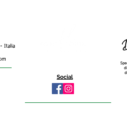
 Italia
com
Spec
d
d
Social