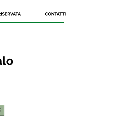
RISERVATA
CONTATTI
alo
€