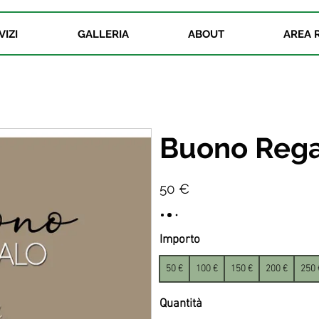
VIZI
GALLERIA
ABOUT
AREA 
Buono Reg
50 €
Importo
50 €
100 €
150 €
200 €
250 
Quantità